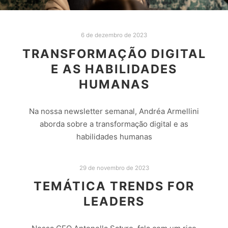
6 de dezembro de 2023
TRANSFORMAÇÃO DIGITAL
E AS HABILIDADES
HUMANAS
Na nossa newsletter semanal, Andréa Armellini
aborda sobre a transformação digital e as
habilidades humanas
aqui vai um trecho:
29 de novembro de 2023
“A complexidade do ambiente digital exige um
TEMÁTICA TRENDS FOR
espectro mais amplo de habilidades humanas.
LEADERS
Habilidades como flexibilidade, aprendizado
contínuo, colaboração, comunicação não violenta e
inteligência emocional tornam-se vitais.”