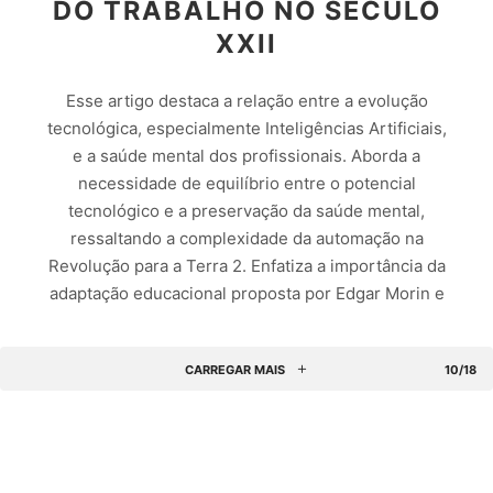
DO TRABALHO NO SECULO
XXII
Esse artigo destaca a relação entre a evolução
tecnológica, especialmente Inteligências Artificiais,
e a saúde mental dos profissionais. Aborda a
necessidade de equilíbrio entre o potencial
tecnológico e a preservação da saúde mental,
ressaltando a complexidade da automação na
Revolução para a Terra 2. Enfatiza a importância da
adaptação educacional proposta por Edgar Morin e
destaca desafios como a Síndrome de Burnout.
Propõe investimentos em habilidades humanas e a
CARREGAR MAIS
10/18
reeducação das organizações para uma transição
equilibrada na era das IAs, com ênfase na liderança
consciente e humanizada. Apresenta a Human
Skills Manifesto como uma EdTech que capacita
para a Nova Era, promovendo autoconsciência e