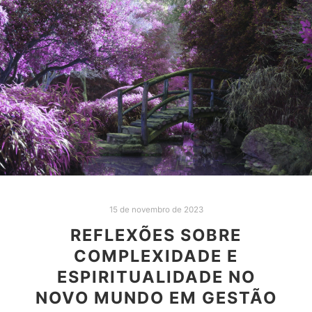
“Líder não é, de forma alguma, um mero cargo, mas
uma verdadeira jornada interior. Nesse percurso,
entendemos nossa missão de alma, refletimos
sobre o legado que desejamos deixar e nos
questionamos sobre como podemos contribuir para
a melhoria do mundo. A todo momento, somos
líderes, mas que tipo de líder escolhemos ser?.”
Leia mais
15 de novembro de 2023
REFLEXÕES SOBRE
COMPLEXIDADE E
ESPIRITUALIDADE NO
NOVO MUNDO EM GESTÃO